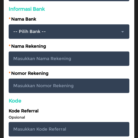
Informasi Bank
*
Nama Bank
*
Nama Rekening
*
Nomor Rekening
Kode
Kode Referral
Opsional