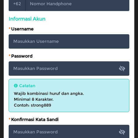
+62
Referral
Informasi Akun
Promosi
*
Username
Hubungi Kami
Live Chat
*
Password
Pengaduan Customer
Pilih Bahasa:
Catatan
Wajib kombinasi huruf dan angka.
Minimal 8 Karakter.
MASUK
DAFTAR
Contoh: strong889
&copy; RajaCuan - Link Alternatif RajaCuan
*
Konfirmasi Kata Sandi
Resmi Pusat Game Online Terupdate. Hak Cipta
Dilindungi.