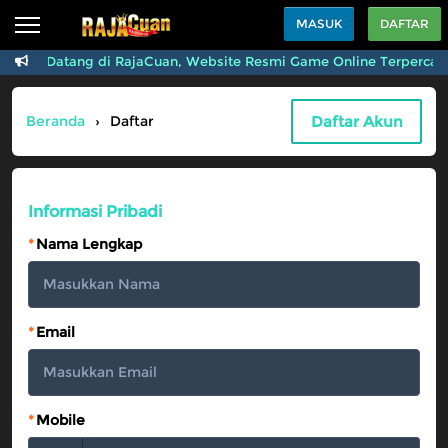
Beranda
MASUK
DAFTAR
lamat Datang di RajaCuan, Website Resmi Game Online Terpercaya 
Sports
BARU
PROMO
Live Casino
BARU
Daftar Akun
Beranda
›
Daftar
IDNPoker
BARU
Slots
PROMO
Informasi Pribadi
IDNLIVE
BARU
*
Nama Lengkap
Stream N Spin
Arcade
PROMO
*
Email
Table Games
Lottery
BARU
PROMO
*
Mobile
IDNRaffle