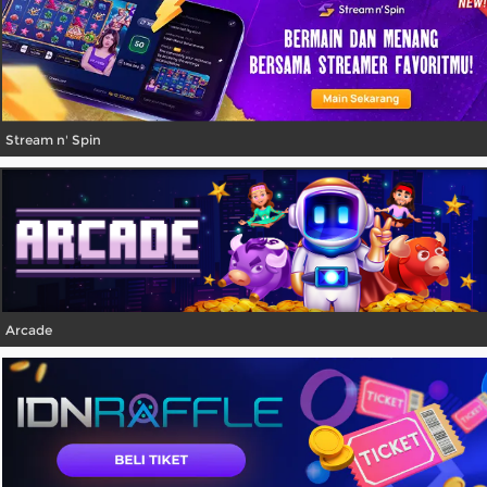
Stream n' Spin
Arcade