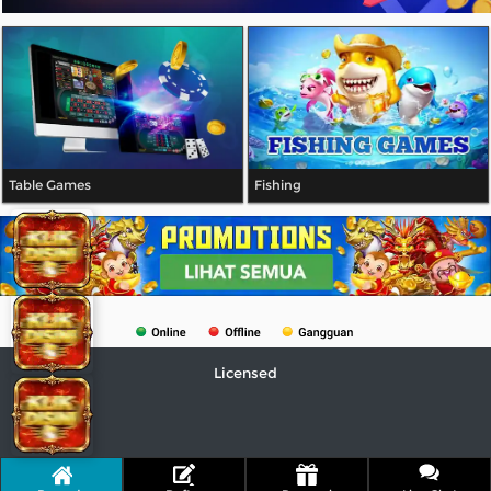
Table Games
Fishing
Licensed