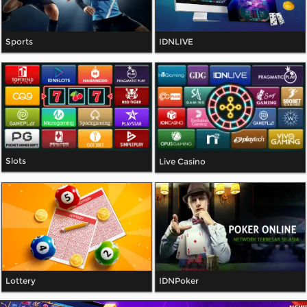
Referral
Sports
IDNLIVE
Promosi
Hubungi Kami
Live Chat
Pengaduan Customer
Slots
Live Casino
Pilih Bahasa:
MASUK
DAFTAR
&copy; RajaCuan - Link Alternatif RajaCuan
Resmi Pusat Game Online Terupdate. Hak Cipta
Lottery
IDNPoker
Dilindungi.